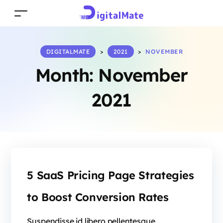
DIGITALMATE
>
2021
>
NOVEMBER
Month:
November
2021
5 SaaS Pricing Page Strategies
to Boost Conversion Rates
Suspendisse id libero pellentesque,