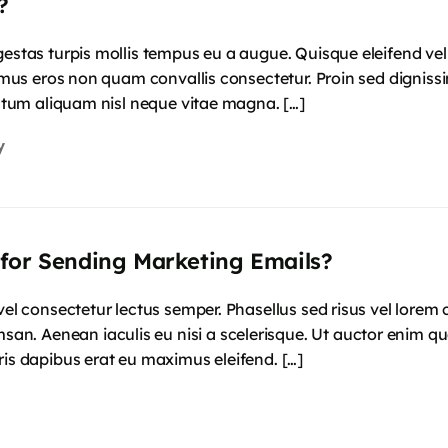
?
gestas turpis mollis tempus eu a augue. Quisque eleifend vel 
ximus eros non quam convallis consectetur. Proin sed digniss
dictum aliquam nisl neque vitae magna. […]
y
for Sending Marketing Emails?
 vel consectetur lectus semper. Phasellus sed risus vel lorem
 Aenean iaculis eu nisi a scelerisque. Ut auctor enim quam,
ris dapibus erat eu maximus eleifend. […]