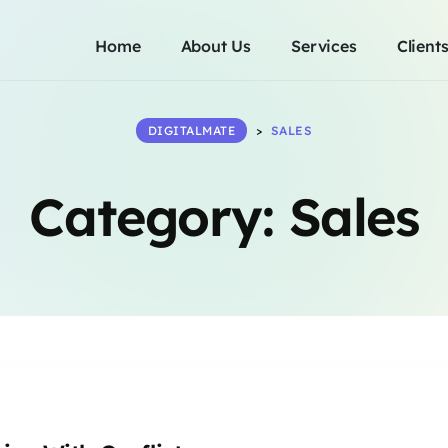
Home
About Us
Services
Client
DIGITALMATE
>
SALES
Category:
Sales