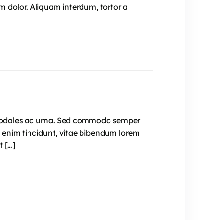
im dolor. Aliquam interdum, tortor a
e, sodales ac urna. Sed commodo semper
t enim tincidunt, vitae bibendum lorem
t […]