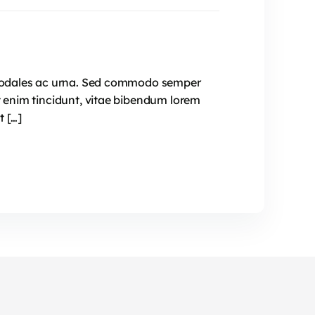
e, sodales ac urna. Sed commodo semper
t enim tincidunt, vitae bibendum lorem
t […]