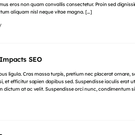
ximus eros non quam convallis consectetur. Proin sed digniss
dictum aliquam nisl neque vitae magna. […]
y
 Impacts SEO
mpus ligula. Cras massa turpis, pretium nec placerat ornar
 et efficitur sapien dapibus sed. Suspendisse iaculis erat u
m dictum at ac velit. Suspendisse orci nunc, condimentum si