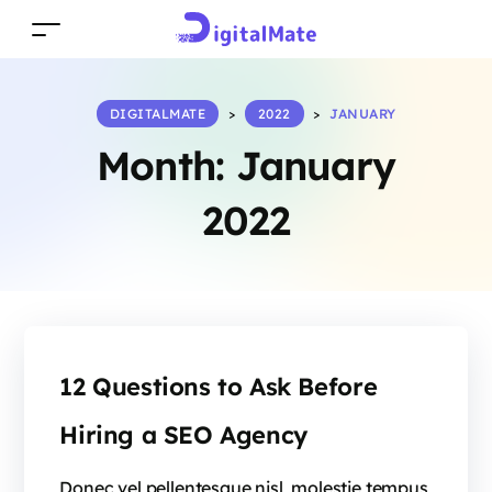
DIGITALMATE
>
2022
>
JANUARY
Month:
January
2022
12 Questions to Ask Before
Hiring a SEO Agency
Donec vel pellentesque nisl, molestie tempus